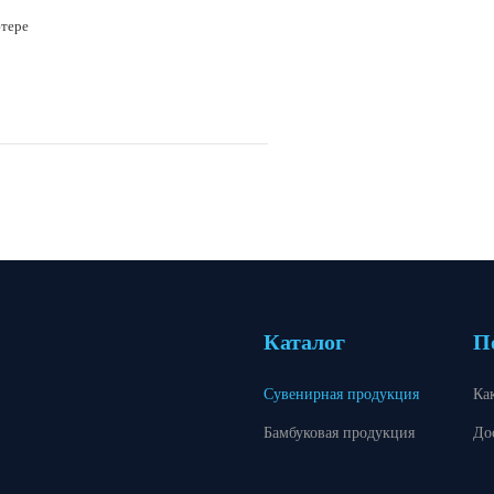
ютере
Каталог
П
Сувенирная продукция
Ка
Бамбуковая продукция
До