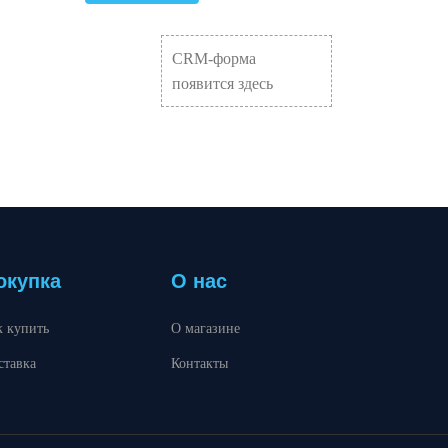
CRM-форма
появится здесь
окупка
О нас
к купить
О магазине
ставка
Контакты