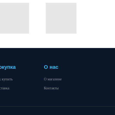
окупка
О нас
к купить
О магазине
ставка
Контакты