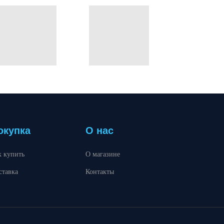
окупка
О нас
к купить
О магазине
ставка
Контакты